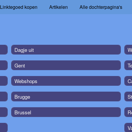
Linktegoed kopen
Artikelen
Alle dochterpagina's
Dagje uit
W
Gent
T
Webshops
C
Brugge
S
Brussel
R
V