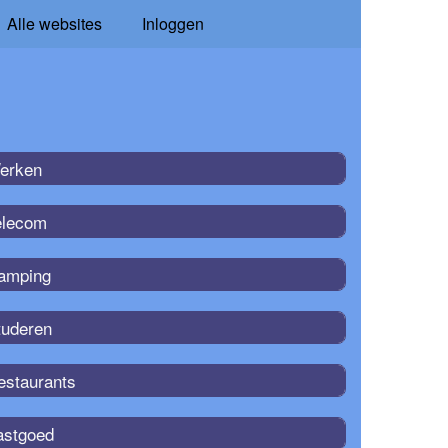
Alle websites
Inloggen
erken
elecom
amping
tuderen
estaurants
astgoed